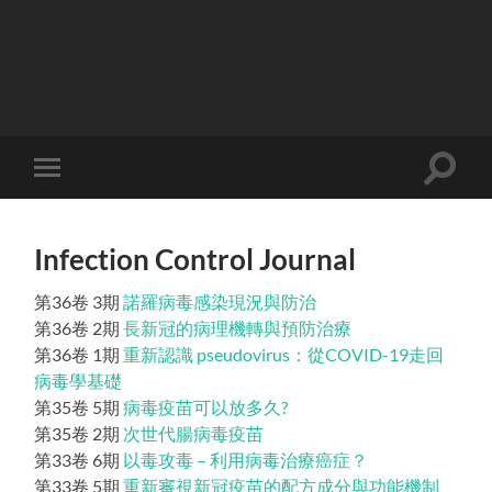
Toggle
Toggle
search
mobile
field
menu
Infection Control Journal
第36卷 3期
諾羅病毒感染現況與防治
第36卷 2期
長新冠的病理機轉與預防治療
第36卷 1期
重新認識 pseudovirus：從COVID-19走回
病毒學基礎
第35卷 5期
病毒疫苗可以放多久?
第35卷 2期
次世代腸病毒疫苗
第33卷 6期
以毒攻毒 – 利用病毒治療癌症？
第33卷 5期
重新審視新冠疫苗的配方成分與功能機制