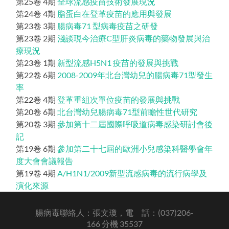
第25卷 4期
全球流感疫苗技術發展現況
第24卷 4期
脂蛋白在登革疫苗的應用與發展
第23卷 3期
腸病毒71 型病毒疫苗之研發
第23卷 2期
淺談現今治療C型肝炎病毒的藥物發展與治
療現況
第23卷 1期
新型流感H5N1 疫苗的發展與挑戰
第22卷 6期
2008-2009年北台灣幼兒的腸病毒71型發生
率
第22卷 4期
登革重組次單位疫苗的發展與挑戰
第20卷 6期
北台灣幼兒腸病毒71型前瞻性世代研究
第20卷 3期
參加第十二屆國際呼吸道病毒感染研討會後
記
第19卷 6期
參加第二十七屆的歐洲小兒感染科醫學會年
度大會會議報告
第19卷 4期
A/H1N1/2009新型流感病毒的流行病學及
演化來源
腸病毒聯絡人：張文瓊，電 話：(037)206-
166 分機 35537