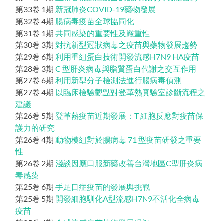
第33卷 1期
新冠肺炎COVID-19藥物發展
第32卷 4期
腸病毒疫苗全球協同化
第31卷 1期
共同感染的重要性及嚴重性
第30卷 3期
對抗新型冠狀病毒之疫苗與藥物發展趨勢
第29卷 6期
利用重組蛋白技術開發流感H7N9 HA疫苗
第28卷 3期
C 型肝炎病毒與脂質蛋白代謝之交互作用
第27卷 6期
利用新型分子檢測法進行腸病毒偵測
第27卷 4期
以臨床檢驗觀點對登革熱實驗室診斷流程之
建議
第26卷 5期
登革熱疫苗近期發展：T 細胞反應對疫苗保
護力的研究
第26卷 4期
動物模組對於腸病毒 71 型疫苗研發之重要
性
第26卷 2期
淺談因應口服新藥改善台灣地區C型肝炎病
毒感染
第25卷 6期
手足口症疫苗的發展與挑戰
第25卷 5期
開發細胞馴化A型流感H7N9不活化全病毒
疫苗