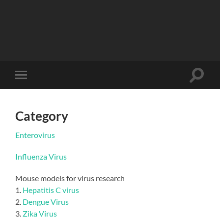
Toggle
Toggle
search
mobile
field
menu
Category
Enterovirus
Influenza Virus
Mouse models for virus research
1.
Hepatitis C virus
2.
Dengue Virus
3.
Zika Virus