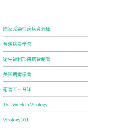
國家感染性疾病資源庫
台灣病毒學會
衛生福利部疾病管制署
美國病毒學會
衛普ㄒㄧㄢ知
This Week in Virology
Virology101