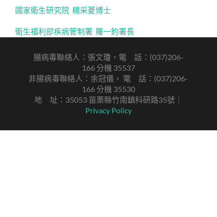
國家衛生研究院
楊采菱博士
衛生福利部疾病管制署
羅一鈞署長
腸病毒聯絡人：張文瓊，電 話：(037)206-
166 分機 35537
非腸病毒聯絡人：余冠儀， 電 話：(037)206-
166 分機 35530
地 址：35053 苗栗縣竹南鎮科研路35號｜
Privacy Policy