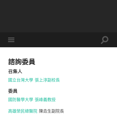
Toggle
Toggle
search
mobile
field
menu
諮詢委員
召集人
國立台灣大學
張上淳副校長
委員
國防醫學大學
張峰義教授
高雄榮民總醫院
陳垚生副院長