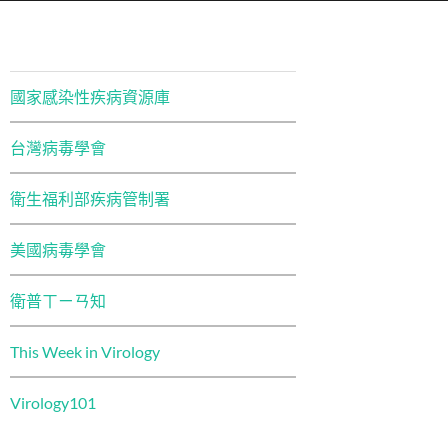
國家感染性疾病資源庫
台灣病毒學會
衛生福利部疾病管制署
美國病毒學會
衛普ㄒㄧㄢ知
This Week in Virology
Virology101