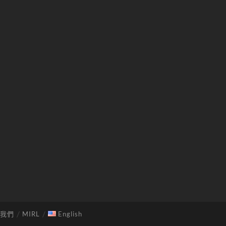
我們
MIRL
English