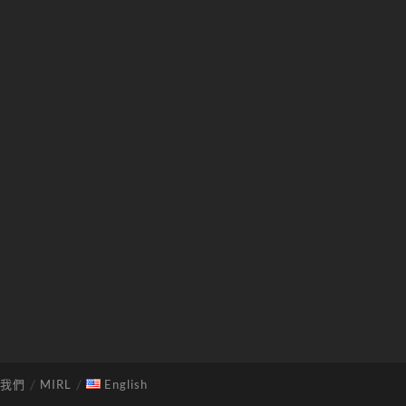
我們
MIRL
English