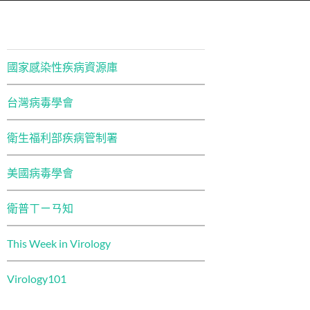
國家感染性疾病資源庫
台灣病毒學會
衛生福利部疾病管制署
美國病毒學會
衛普ㄒㄧㄢ知
This Week in Virology
Virology101