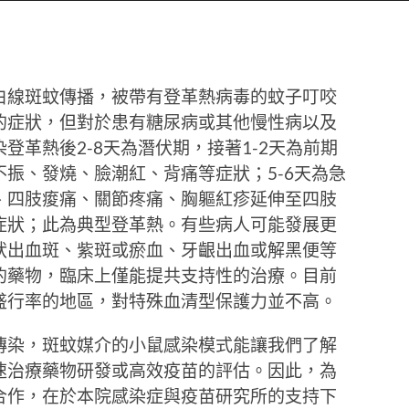
白線斑蚊傳播，被帶有登革熱病毒的蚊子叮咬
的症狀，但對於患有糖尿病或其他慢性病以及
登革熱後2-8天為潛伏期，接著1-2天為前期
振、發燒、臉潮紅、背痛等症狀；5-6天為急
、四肢痠痛、關節疼痛、胸軀紅疹延伸至四肢
症狀；此為典型登革熱。有些病人可能發展更
狀出血斑、紫斑或瘀血、牙齦出血或解黑便等
的藥物，臨床上僅能提共支持性的治療。目前
盛行率的地區，對特殊血清型保護力並不高。
傳染，斑蚊媒介的小鼠感染模式能讓我們了解
速治療藥物研發或高效疫苗的評估。因此，為
合作，在於本院感染症與疫苗研究所的支持下