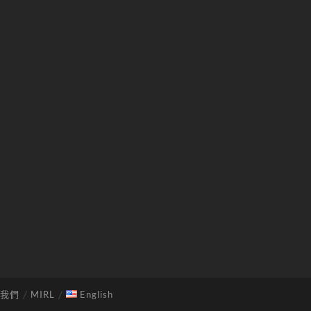
我們
MIRL
English