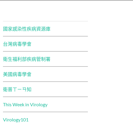
國家感染性疾病資源庫
台灣病毒學會
衛生福利部疾病管制署
美國病毒學會
衛普ㄒㄧㄢ知
This Week in Virology
Virology101