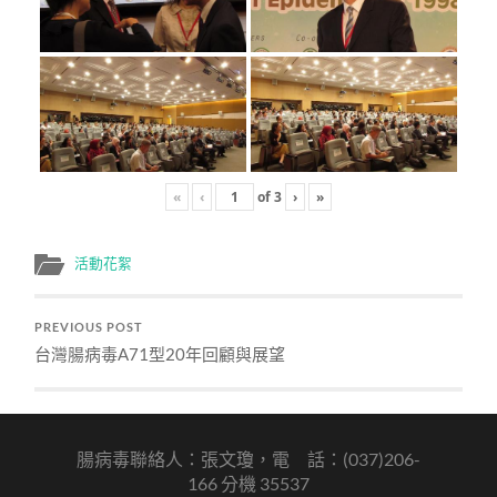
«
‹
of
3
›
»
活動花絮
PREVIOUS POST
台灣腸病毒A71型20年回顧與展望
腸病毒聯絡人：張文瓊，電 話：(037)206-
166 分機 35537